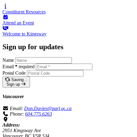
Constituent
Resources
Attend an
Event
Welcome to
Kingsway
Sign up for updates
Name
Email
*
required
Postal Code
Saving…
Sign up
Vancouver
Email:
Don.Davies@parl.gc.ca
Phone:
604.775.6263
Address:
2951 Kingsway Ave
Vancouver, BC V5R 5J4