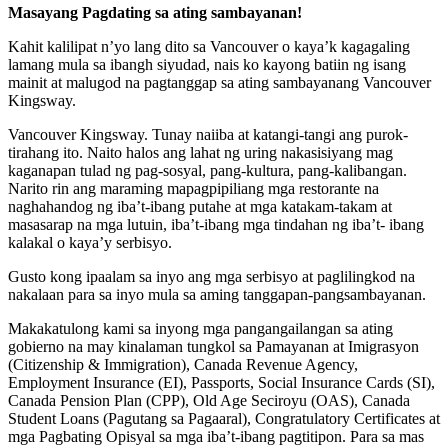
Masayang Pagdating sa ating sambayanan!
Kahit kalilipat n’yo lang dito sa Vancouver o kaya’k kagagaling
lamang mula sa ibangh siyudad, nais ko kayong batiin ng isang
mainit at malugod na pagtanggap sa ating sambayanang Vancouver
Kingsway.
Vancouver Kingsway. Tunay naiiba at katangi-tangi ang purok-
tirahang ito. Naito halos ang lahat ng uring nakasisiyang mag
kaganapan tulad ng pag-sosyal, pang-kultura, pang-kalibangan.
Narito rin ang maraming mapagpipiliang mga restorante na
naghahandog ng iba’t-ibang putahe at mga katakam-takam at
masasarap na mga lutuin, iba’t-ibang mga tindahan ng iba’t- ibang
kalakal o kaya’y serbisyo.
Gusto kong ipaalam sa inyo ang mga serbisyo at paglilingkod na
nakalaan para sa inyo mula sa aming tanggapan-pangsambayanan.
Makakatulong kami sa inyong mga pangangailangan sa ating
gobierno na may kinalaman tungkol sa Pamayanan at Imigrasyon
(Citizenship & Immigration), Canada Revenue Agency,
Employment Insurance (EI), Passports, Social Insurance Cards (SI),
Canada Pension Plan (CPP), Old Age Seciroyu (OAS), Canada
Student Loans (Pagutang sa Pagaaral), Congratulatory Certificates at
mga Pagbating Opisyal sa mga iba’t-ibang pagtitipon. Para sa mas