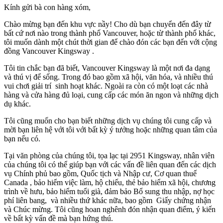
Kính gửi bà con hàng xóm,
Chào mừng bạn đến khu vực nầy! Cho dù bạn chuyển đến đây từ
bất cứ nơi nào trong thành phố Vancouver, hoặc từ thành phố khác,
tôi muốn dành một chút thời gian để chào đón các bạn đến với cộng
đồng Vancouver Kingsway .
Tôi tin chắc bạn đã biết, Vancouver Kingsway là một nơi đa dạng
và thú vị để sống. Trong đó bao gồm xã hội, văn hóa, và nhiều thú
vui chơi giải trí sinh hoạt khác. Ngoài ra còn có một loạt các nhà
hàng và cửa hàng đủ loại, cung cấp các món ăn ngon và những dịch
dụ khác.
Tôi cũng muốn cho bạn biết những dịch vụ chúng tôi cung cấp và
mời bạn liên hệ với tôi với bất kỳ ý tưởng hoặc những quan tâm của
bạn nếu có.
Tại văn phòng của chúng tôi, tọa lạc tại 2951 Kingsway, nhân viên
của chúng tôi có thể giúp bạn với các vấn đề liên quan đến các dịch
vụ Chính phủ bao gồm, Quốc tịch và Nhập cư, Cơ quan thuế
Canada , bảo hiểm việc làm, hộ chiếu, thẻ bảo hiểm xã hội, chương
trình về hưu, bảo hiểm tuổi già, đảm bảo Bổ sung thu nhập, nợ học
phí liên bang, và nhiều thứ khác nữa, bao gồm Giấy chứng nhận
và Chúc mừng. Tôi cũng hoan nghênh đón nhận quan điểm, ý kiến ​​
về bất kỳ vấn đề mà bạn hứng thú.