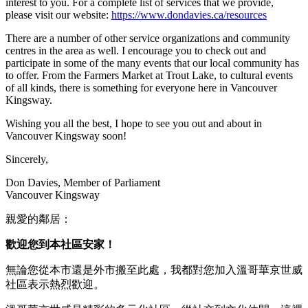
interest to you. For a complete list of services that we provide,
please visit our website:
https://www.dondavies.ca/resources
There are a number of other service organizations and community
centres in the area as well. I encourage you to check out and
participate in some of the many events that our local community has
to offer. From the Farmers Market at Trout Lake, to cultural events
of all kinds, there is something for everyone here in Vancouver
Kingsway.
Wishing you all the best, I hope to see you out and about in
Vancouver Kingsway soon!
Sincerely,
Don Davies, Member of Parliament
Vancouver Kingsway
親愛的鄰居：
歡迎您到本社區安家！
無論您從本市還是外市搬至此處，我都對您加入溫哥華京世威
社區表示熱烈歡迎。