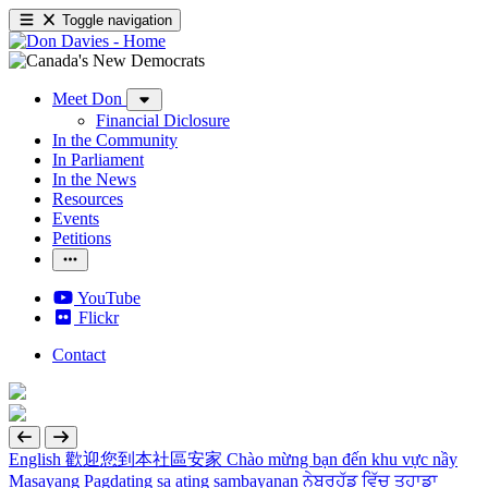
Toggle navigation
Meet Don
Financial Diclosure
In the Community
In Parliament
In the News
Resources
Events
Petitions
YouTube
Flickr
Contact
English
歡迎您到本社區安家
Chào mừng bạn đến khu vực nầy
Masayang Pagdating sa ating sambayanan
ਨੇਬਰਹੁੱਡ ਵਿੱਚ ਤੁਹਾਡਾ