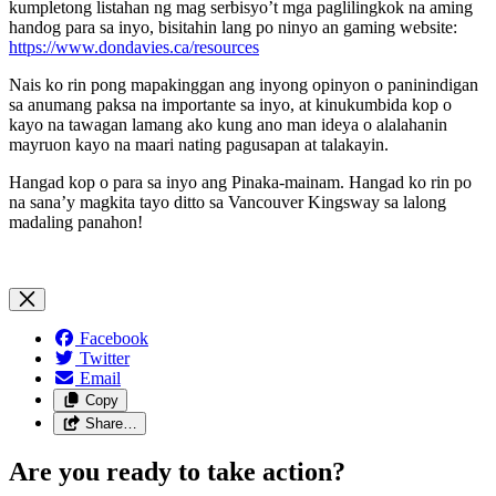
kumpletong listahan ng mag serbisyo’t mga paglilingkok na aming
handog para sa inyo, bisitahin lang po ninyo an gaming website:
https://www.dondavies.ca/resources
Nais ko rin pong mapakinggan ang inyong opinyon o paninindigan
sa anumang paksa na importante sa inyo, at kinukumbida kop o
kayo na tawagan lamang ako kung ano man ideya o alalahanin
mayruon kayo na maari nating pagusapan at talakayin.
Hangad kop o para sa inyo ang Pinaka-mainam. Hangad ko rin po
na sana’y magkita tayo ditto sa Vancouver Kingsway sa lalong
madaling panahon!
Facebook
Twitter
Email
Copy
Share…
Are you ready to take action?